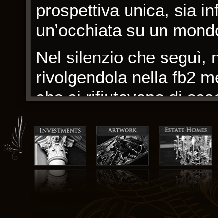
prospettiva unica, sia i
un’occhiata su un mondo
Nel silenzio che seguì, mi
rivolgendola nella fb2 
che si rifiutavano di es
Lupin – La dimora miste
connessione umana e del
leggevo un libro di Dani
stato una lettura rapida 
Quanto spesso trovi un 