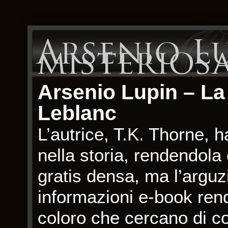
Arsenio L
misteriosa
Arsenio Lupin – La
Leblanc
L’autrice, T.K. Thorne, h
nella storia, rendendola 
gratis densa, ma l’arguzi
informazioni e-book ren
coloro che cercano di co