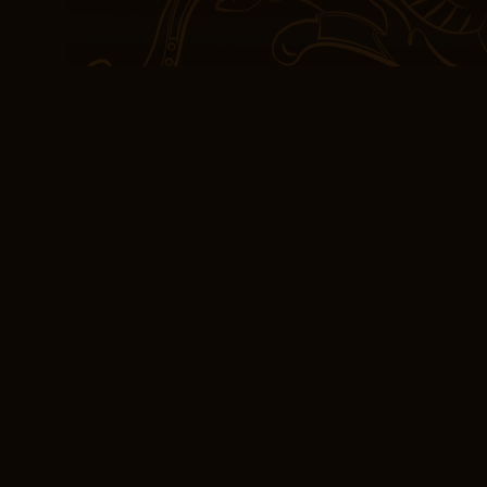
e apre nuove porte dell
chiedermi cosa renda un
in cui l’autore intrecci
creare un racconto che t
semplice libro di ricette
e sostenibile, e è un mu
un cambiamento positivo 
Formato EPUB Arse
misteriosa
Il mondo letterario è pien
libro gratis il proprio st