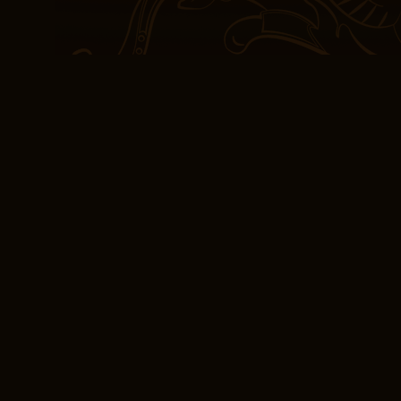
hem de bazen kıvrımlı, t
akan bir nehre benziyordu
okuyarak yüksek sesle ok
yankılanmasını duymak is
zengin ve kuyucu idi, der
Edebiyat PDF Kolek
Ne bir kitabın gerçekten
yazarlar nesil epub ücr
eden hikayeleri nasıl ol
el sanatları kitabı hari
indir ve çekici projelerle