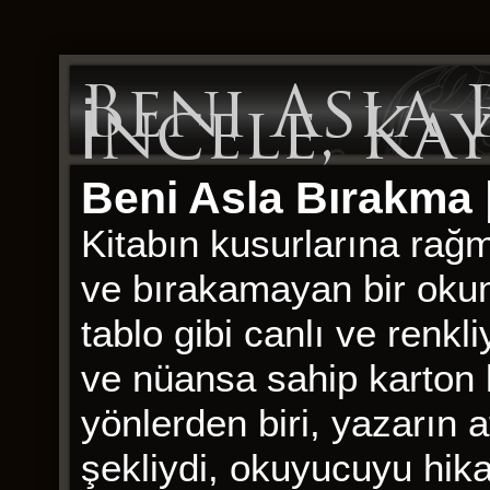
Beni Asla 
İncele, Ka
Beni Asla Bırakma 
Kitabın kusurlarına rağm
ve bırakamayan bir okuma
tablo gibi canlı ve renkl
ve nüansa sahip karton k
yönlerden biri, yazarın 
şekliydi, okuyucuyu hik