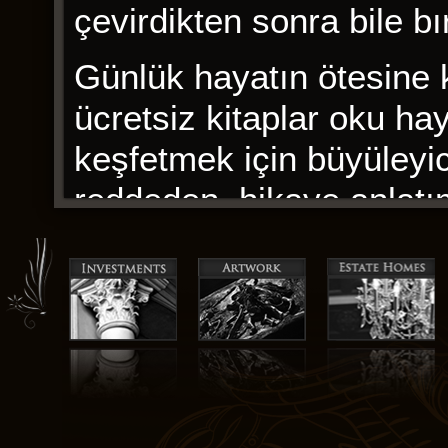
çevirdikten sonra bile b
Günlük hayatın ötesine 
ücretsiz kitaplar oku ha
keşfetmek için büyüleyic
reddeden, hikaye anlatım
hikaye.
Bu kitabın senaryosu, b
parçalarını bir araya g
ve sürprizlerle doludur, b
sohbetin parçası olmak g