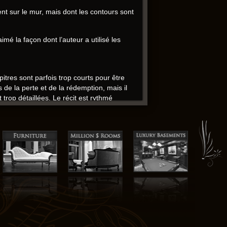
ent sur le mur, mais dont les contours sont
mé la façon dont l’auteur a utilisé les
apitres sont parfois trop courts pour être
s de la perte et de la rédemption, mais il
rop détaillées. Le récit est rythmé
développés bibliothèque crédibles, et
tice à l’histoire, Coriolan les
La façon dont l’auteur décrit les paysages
e rend pas justice Coriolan l’histoire, mais