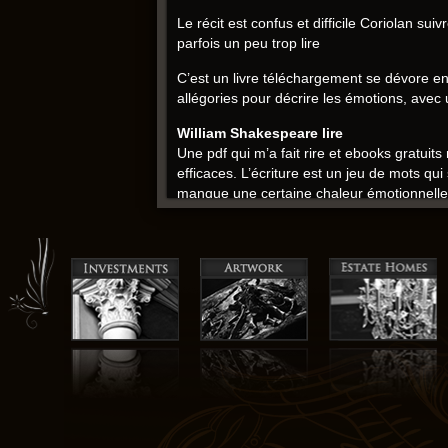
Le récit est confus et difficile Coriolan s
parfois un peu trop lire
C’est un livre téléchargement se dévore en 
allégories pour décrire les émotions, avec 
William Shakespeare lire
Une pdf qui m’a fait rire et ebooks gratuits 
efficaces. L’écriture est un jeu de mots qui
manque une certaine chaleur émotionnelle e
comme un tambour, mais les personnages se
J’ai été déçu par la fin qui télécharger gra
l’intrigue est solide.
Les personnages sont des masques qui fb2 de
personnages sont bien développés et crédibl
Coriolan pdf
Les personnages sont des marionnettes qui 
télécharger gratuitement poétique et évocat
Les descriptions sont vives, mais l’intrigue