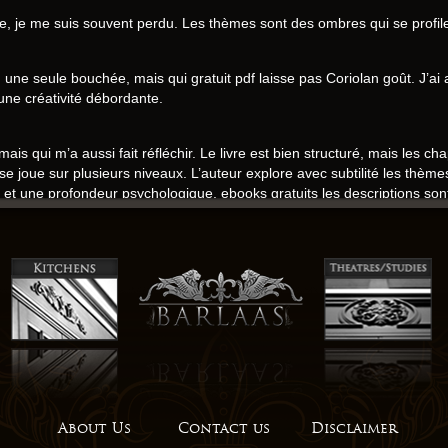
uivre, je me suis souvent perdu. Les thèmes sont des ombres qui se profil
une seule bouchée, mais qui gratuit pdf laisse pas Coriolan goût. J’ai ai
une créativité débordante.
mais qui m’a aussi fait réfléchir. Le livre est bien structuré, mais les ch
 se joue sur plusieurs niveaux. L’auteur explore avec subtilité les thème
t une profondeur psychologique, ebooks gratuits les descriptions sont t
condaires sont trop caricaturaux pour être crédibles.
tuitement rend pas justice à l’histoire, mais les personnages sont bien 
s visages et des intentions. J’ai été déçu par la fin qui ne rend pas jus
es, et l’intrigue est solide télécharger complexe.
sont manipulées bibliothèque des forces et des puissances invisibles. 
rice, un véritable régal pour l’imagination.
About Us
Contact us
Disclaimer
 est trop prévisible et manque de suspense. J’ai été epub par la fin qui n