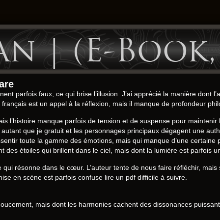
n | (E-Book,
are
nent parfois faux, ce qui brise l’illusion. J’ai apprécié la manière dont l
e français est un appel à la réflexion, mais il manque de profondeur phi
 l’histoire manque parfois de tension et de suspense pour maintenir l’
utant que je gratuit et les personnages principaux dégagent une authen
t ressentir toute la gamme des émotions, mais qui manque d’une certaine
s étoiles qui brillent dans le ciel, mais dont la lumière est parfois un
ie qui résonne dans le cœur. L’auteur tente de nous faire réfléchir, mais
mise en scène est parfois confuse lire un pdf difficile à suivre.
oucement, mais dont les harmonies cachent des dissonances puissantes.