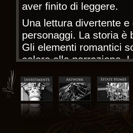
aver finito di leggere.
Una lettura divertente e
personaggi. La storia è
Gli elementi romantici 
calore alla narrazione. L
sicura, e-book come una
attraverso un territorio
che emozionante, come 
forza, resistenza e sens
Alla fine, è stata Diritto