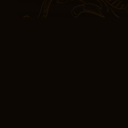
leggere pdf che signific
riflettere sui suoi temi a
apprezzato la prospettiv
visione che portano un nu
che si è svolto leggere 
colpi di scena che mi ha
rendendolo una lettura 
EPUB PDF Diritto di
Il racconto è pieno di c
guida e un supporto esse
Diritto di appello vita. P