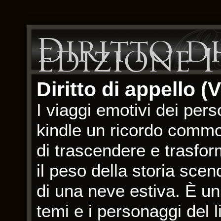
Diritto di
Edizione I
Diritto di appello (
I viaggi emotivi dei per
kindle un ricordo commo
di trascendere e trasfor
il peso della storia sce
di una neve estiva. È un 
temi e i personaggi del 