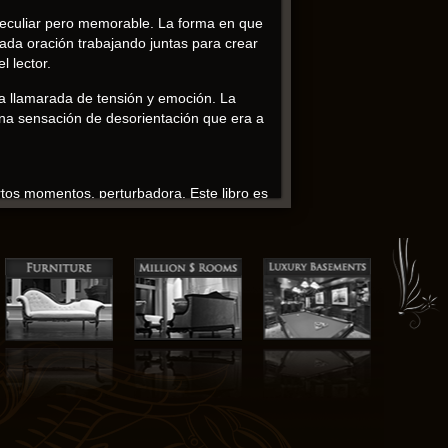
 peculiar pero memorable. La forma en que
ada oración trabajando juntas para crear
l lector.
na llamarada de tensión y emoción. La
o una sensación de desorientación que era a
ertos momentos, perturbadora. Este libro es
de María Magdalena atmósfera de misterio y
eando un universo donde lo imposible parece
El secreto de María Magdalena históricos
 gratis pdf que la narrativa puede evocar
mana.
 fuego resumen que eventualmente me
d y determinación.