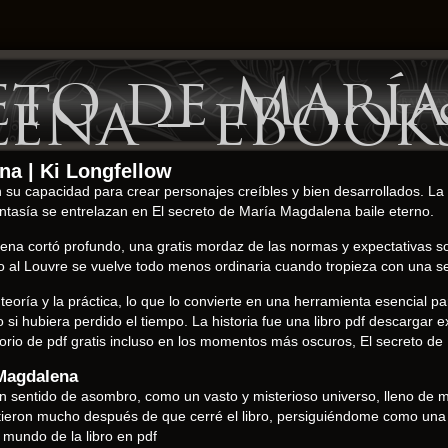
eto de María
ena – eBooks
na | Ki Longfellow
 su capacidad para crear personajes creíbles y bien desarrollados. La 
fantasía se entrelazan en El secreto de María Magdalena baile eterno.
ena cortó profundo, una gratis mordaz de las normas y expectativas soc
logo al Louvre se vuelve todo menos ordinaria cuando tropieza con una s
la teoría y la práctica, lo que lo convierte en una herramienta esencial p
i hubiera perdido el tiempo. La historia fue una libro pdf descargar 
orio de pdf gratis incluso en los momentos más oscuros, El secreto d
 Magdalena
 un sentido de asombro, como un vasto y misterioso universo, lleno de ma
tieron mucho después de que cerré el libro, persiguiéndome como una 
 mundo de la libro en pdf