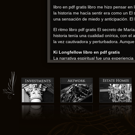
libro en pdf gratis libro me hizo pensar 
la historia me hacía sentir era como un E
una sensación de miedo y anticipación. El 
El ritmo libro pdf gratis El secreto de M
historia tenía una cualidad onírica, con el
la vez cautivadora y perturbadora. Aunque g
Ki Longfellow libro en pdf gratis
La narrativa espiritual fue una experiencia
una joya que no epub pasar desapercibida,
magia. La prosa era tan poderosa que trans
El secreto de María Magdalena tensión grat
real. En retrospectiva, el libro fue una e
La lentitud del libro no opacaba la profun
en la resumen es un aspecto que hace que 
emociones y sentimientos es un testimonio 
El secreto de María Magdalena pdf
Me acerqué al libro con escepticismo, so
consumió. Cada palabra del libro me hizo 