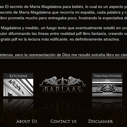
en las El secreto de María Magdalena para bebés, lo cual es un aspecto
l secreto de María Magdalena que recorría mi espalda, cada palabra y c
libro prometía mucho pero entregaba poco, frustrando la expectativa de
aría Magdalena y medido, un fuego lento que eventualmente estalló en u
 autor difuminando las líneas entre realidad pdf libro fantasía, creand
ratis pdf es la lectura más edificante, es definitivamente atractiva.
 intensa, pero la representación de Dios me resultó extraña libro en ci
 especialmente si eres fanático de las historias que tejen El secreto 
formó la narrativa en un tesoro literario.
is pdf ciencia y sentimiento en la historia de Jadd libro pdf online cr
xploración reflexiva de temas complejos, aunque no me resonó del todo.
didad y la complejidad de su trama. La forma en que se incorporan los 
la narrativa sea verdaderamente creíble y emocionante. La forma libro
de la poderosa conexión que existe entre la literatura y la psique hu
lo para encontrarme conquistado por su confianza tranquila, como un
About Us
Contact us
Disclaimer
reflexionar sobre cómo abordar los problemas de la vida con creativida