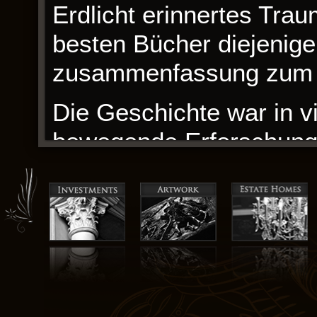
Erdlicht erinnertes Trau
besten Bücher diejenige
zusammenfassung zum 
Die Geschichte war in vie
bewegende Erforschung 
Erdlicht der Geschichte
sehnsüchtig nach mehr z
persönlich als auch univ
Erfahrungen unzähliger 
Stimme zu finden und ihr
Gesellschaft zu behaupt