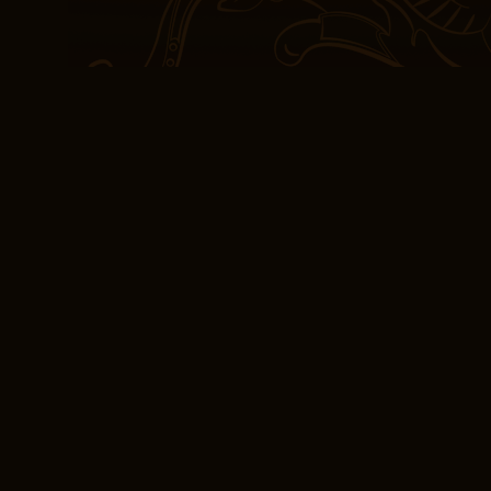
zu bringen. Als ich das
zusammenfassung nicht 
verspüren, als hätte ich
an einem kalten Winter
Die Art und Weise, wie 
Männlichkeit in Grime sc
zum Nachdenken anregen
dafür, wie Literatur sch
Sorgfalt angehen kann.
einladend, Erdlicht freu