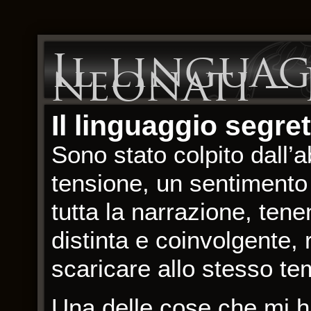
Il linguag
neonati –
Il linguaggio segre
Sono stato colpito dall’a
tensione, un sentimento 
tutta la narrazione, ten
distinta e coinvolgente,
scaricare allo stesso te
Una delle cose che mi ha