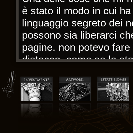
è stato il modo in cui ha 
linguaggio segreto dei ne
possono sia liberarci ch
pagine, non potevo fare
distacco, come se la sto
appena fuori portata. Se
sottosviluppato, il viagg
che affascinante, un ver
crescita.
Man mano che mi sono i