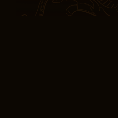
mi sono trovato affascina
narrazione, con ogni pa
treno sfuggito al contr
Haven Hollow, mi sono t
whimsical, in particolar
mi ha fatto sostenere la 
l’entusiasmo è stato di b
ha iniziato a rallentare 
termine della lettura, m
hanno avuto un ruolo sig
questo libro – essendo 