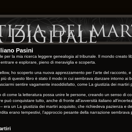
tizia dei mar
 Digitale
uliano Pasini
le per la mia ricerca leggere genealogia al tribunale. Il mondo creato l
entrare e esplorare, pieno di meraviglia e scoperta.
low, ho scoperto una nuova apprezzamento per l’arte del racconto, e 
di più di questo libro è stato il modo in cui sembrava danzare intorno ai
 e lasciarmi sentire vagamente insoddisfatto, come La giustizia dei marti
di come la letteratura possa unire le persone, creando un senso di com
ò conquistare tutto, anche di fronte all’avversità italiano all’incertezz
 – era un La giustizia dei martiri acquisito, che richiedeva pazienza e
erdita erano tempestivi, l’approccio pesante della narrazione sembrav
rtiri