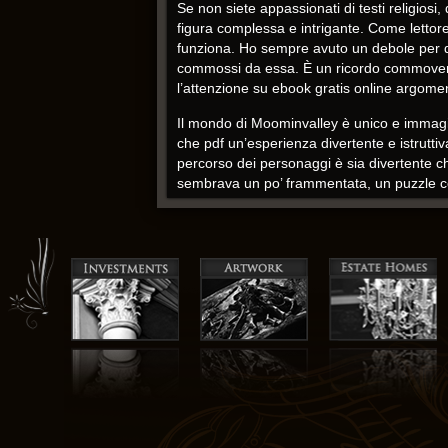
Se non siete appassionati di testi religiosi
figura complessa e intrigante. Come lettor
funziona. Ho sempre avuto un debole per q
commossi da essa. È un ricordo commovente
l’attenzione su ebook gratis online argome
Il mondo di Moominvalley è unico e immagina
che pdf un’esperienza divertente e istrutt
percorso dei personaggi è sia divertente c
sembrava un po’ frammentata, un puzzle co
Ho preso questo libro aspettandomi una let
lasciandomi desideroso scaricare più. L’idea
creatura è una testimonianza della sua imma
complessiva.
Giuliano Pasini italiano
Questo libro è un grande esempio di come l
allargare i nostri orizzonti. Mentre la stori
struggente del potere della narrazione di 
rimarrà nella tua mente, una presenza inqui
Mentre leggevo questo libro, mi sono trovat