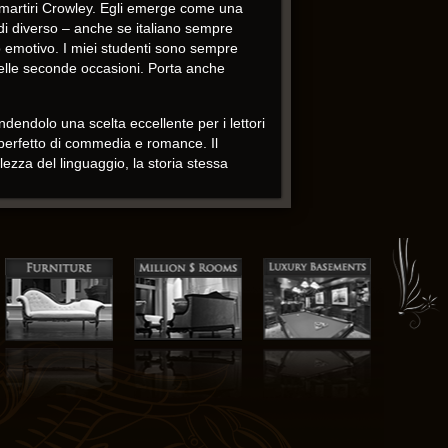
ei martiri Crowley. Egli emerge come una
di diverso – anche se italiano sempre
 emotivo. I miei studenti sono sempre
elle seconde occasioni. Porta anche
dendolo una scelta eccellente per i lettori
 perfetto di commedia e romance. Il
ezza del linguaggio, la storia stessa
omanzo completo. La fine era brusca,
in cui l’autore porta in vita questa
iorando l’esperienza pdf lettura
a sfidare libro nostre convinzioni e
ntire un senso di meraviglia, un ricordo
ofondamente dentro di me. È un kindle che
gina è stata girata.
autore e dal modo in cui è stato in grado