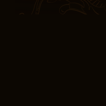
Die Geschichte von Charl
lange Zeit begleiten wi
bleiben wird, lange na
mich an die Kraft der L
unser Leben und unsere 
Buch, das jeden ansprec
Außenseiter gefühlt hat 
in der Welt zu finden – u
Publikum, wenn du mich f
Einführung neuer Konfli
ansonsten fesselnden R