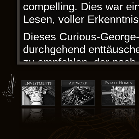
compelling. Dies war ei
Lesen, voller Erkenntnis
Dieses Curious-George-B
durchgehend enttäusche
zu empfehlen, der nach q
sucht. Die Welt der Lite
verändern können, und d
wie der Autor Musik in 
weniger als zauberhaft, 
meiner Seele resonierte