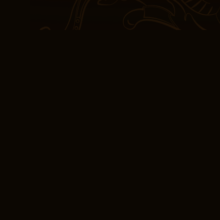
Las grandes preguntas d
de los grandes expertos
desafía nuestras creenc
necesaria. La lectura de
complejidad y la profun
en que la historia se de
sensación de curiosida
invitación a un viaje emo
eBook (E-Book) Las
niños: y las sencil