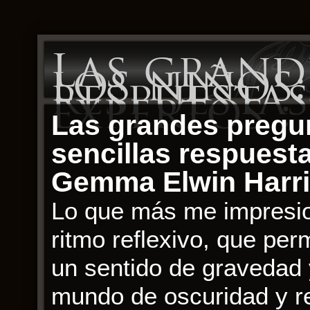
Las grand
los niños:
respuesta
expertos :
Las grandes pregun
sencillas respuest
Gemma Elwin Harr
Lo que más me impresion
ritmo reflexivo, que perm
un sentido de gravedad y
mundo de oscuridad y re