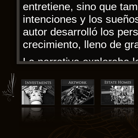
entretiene, sino que tam
intenciones y los sueños
autor desarrolló los pe
crecimiento, lleno de gr
La narrativa exploraba 
preguntas de los niños: 
grandes expertos detall
vida en mis ojos. Este f
con sus personajes vívid
hermosa, y me encontré
horas.