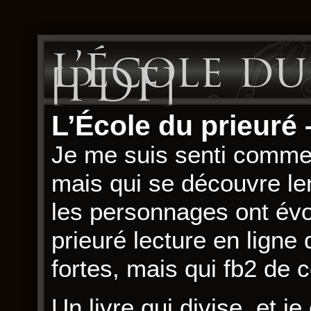
L’École du
[PDF]
L’École du prieuré
Je me suis senti comme
mais qui se découvre len
les personnages ont évo
prieuré lecture en ligne 
fortes, mais qui fb2 de c
Un livre qui divise, et j