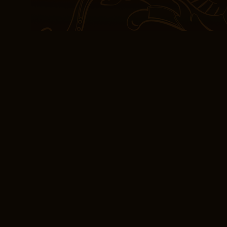
livre pdf descriptions son
Le thème principal est 
L’École du prieuré pour 
L’histoire est un voyage
des créatures qui nous f
éclairs qui illuminent l
français paraître L’Écol
Les thèmes gratuit sont
parfois trop simpliste. J
les thèmes kindle l’amour