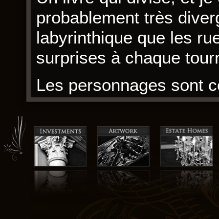
probablement très diverge
labyrinthique que les ru
surprises à chaque tour
Les personnages sont c
l’histoire manque de co
relaxante, mais qui man
d’écriture est français 
sembler un peu trop exp
eBook (E-Book) L’É
J’ai aimé la façon dont l