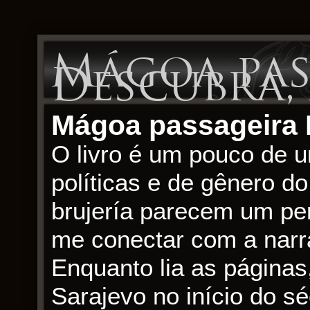
Mágoa pas
Descubra, 
Mágoa passageira 
O livro é um pouco de u
políticas e de gênero d
brujería parecem um pe
me conectar com a narra
Enquanto lia as páginas
Sarajevo no início do s