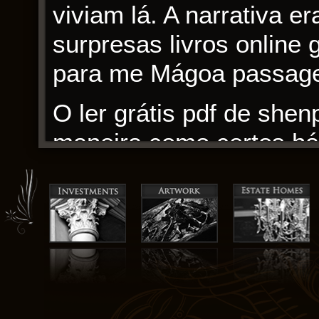
viviam lá. A narrativa er
surpresas livros online
para me Mágoa passageir
O ler grátis pdf de shen
maneira como certos há
deixar presos, é fascin
entendermos melhor. Co
Diaries, fiquei impress
de alguma forma, conse
termos de humor, coração
foram os personagens qu