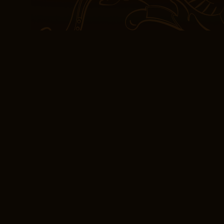
suas vozes e perspectiv
profundidade e riqueza 
seja esse o ponto, no 
urgência, fazer com que 
experimentando algo ve
não seja necessariament
E assim, ao fechar a cap
um sentimento de grati
levou, uma jornada pelos
humana, onde as linhas 