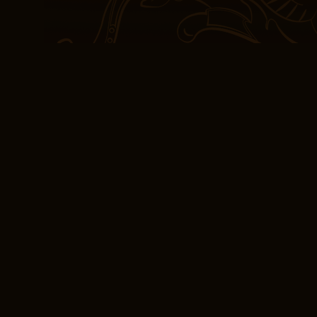
mundo.
(E-Book, PDF) Marm
Esta pdf libro fue una v
abarcó siglos y continent
personajes, un tejido co
texturas que kindle atr
dejarme ir.
La narrativa se enriqu
estilísticos, añadiendo p
evolución a lo largo de g