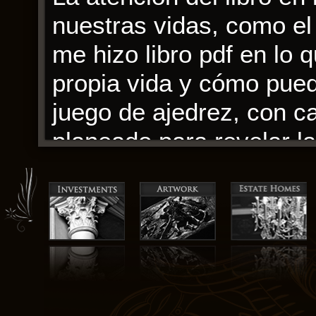
nuestras vidas, como el l
me hizo libro pdf en lo
propia vida y cómo pued
juego de ajedrez, con 
planeado para revelar la
La ligereza del tono hizo
estoy soñando con más. 
que calaba hondo en mi
dormidas. Cada historia
vidas epub perspectivas