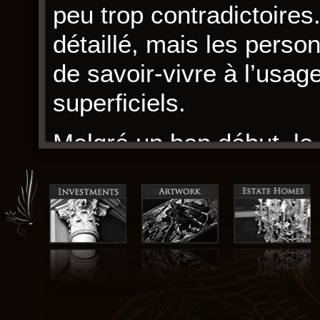
peu trop contradictoires
détaillé, mais les person
de savoir-vivre à l’usa
superficiels.
Malgré un bon début, le r
dans un gratuit de détai
mais qui s’essouffle vers 
à l’usage des jeunes Ru
peu trop simplistes.
Les personnages sont d