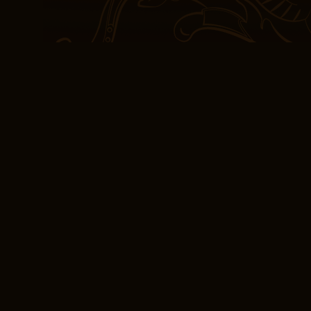
que l’on avance, mais do
évidente. Les dialogues
Traité de savoir-vivre 
développement et de prof
mérite d’être lu, mais qu
est parfois trop descrip
est trop simple pour êtr
LIRE PDF Traité de 
Russes
L’atmosphère est lourd
orage qui menace de se