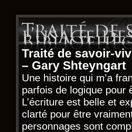
Traité de 
l’usage de
Bibliothè
Traité de savoir-vi
– Gary Shteyngart
Une histoire qui m’a fr
parfois de logique pour 
L’écriture est belle et 
clarté pour être vraimen
personnages sont compl