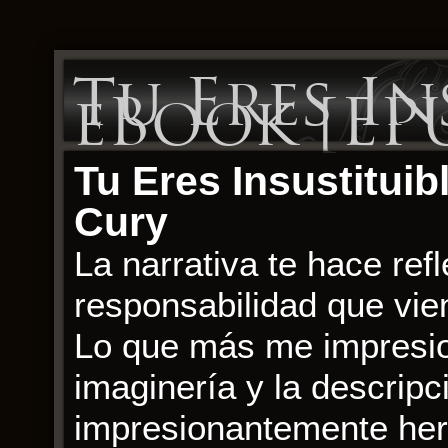
Tu Eres In
eBook [EP
Tu Eres Insustituib
Cury
La narrativa te hace refl
responsabilidad que vien
Lo que más me impresion
imaginería y la descripc
impresionantemente herm