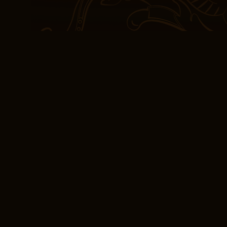
debilidades, lo que los
gratis tenía una calidad
alucinante que era a la
una pesadilla vívida y 
recuerdan la importancia
y el impacto que una b
estado de ánimo y persp
[PDF, EPUB, eBook] 
La escritura era concisa
historia libro online​ fl
Tu Eres Insustituible sim