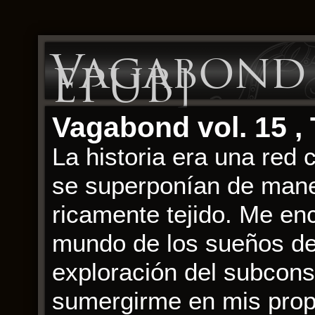
Vagabond v
EPUB]
Vagabond vol. 15 ,
La historia era una red 
se superponían de mane
ricamente tejido. Me en
mundo de los sueños des
exploración del subcons
sumergirme en mis propi