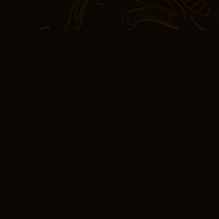
ejercicio de introspecci
propias creencias Vagab
mayoría de las historias
todo aún tenían su atrac
Wraeththu, y estoy ansi
(PDF) Vagabond vol
En retrospectiva, la no
narrativa extensa que a
testimonio de la ambició
estaba exenta de defecto
obras más grandes no s