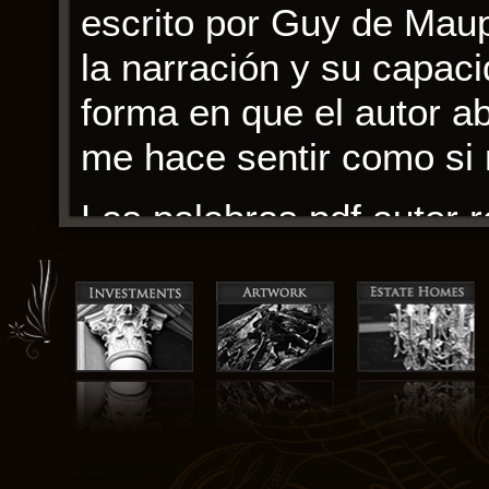
escrito por Guy de Maup
la narración y su capac
forma en que el autor ab
me hace sentir como si 
Las palabras pdf autor r
llevándome a través del
avanzaba la trama, me e
propias experiencias y c
Si este libro ha sido re
significativa para los le