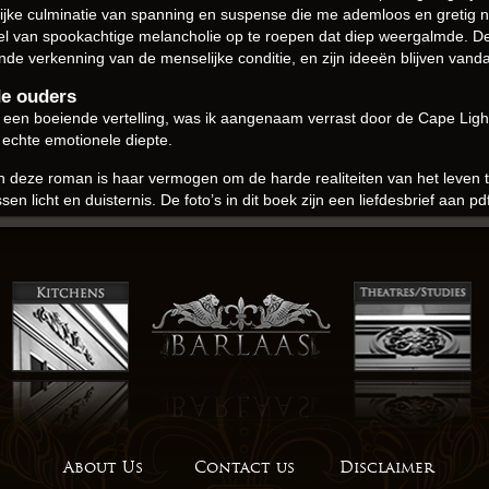
e culminatie van spanning en suspense die me ademloos en gretig na
 van spookachtige melancholie op te roepen dat diep weergalmde. De f
ende verkenning van de menselijke conditie, en zijn ideeën blijven vand
de ouders
ine een boeiende vertelling, was ik aangenaam verrast door de Cape Ligh
 echte emotionele diepte.
n deze roman is haar vermogen om de harde realiteiten van het leven 
en licht en duisternis. De foto’s in dit boek zijn een liefdesbrief aan
hoonheid en majesteit van een landschap dat talloze kunstenaars en sc
reemde en wonderlijke ding, dit boek dat zowel mooi als gebrekkig was
ken.
, die me verheugd en geïnspireerd achterliet, als een adem van frisse l
een band die tussen ebook downloaden personages gratis boeken leze
pdf ebook gratis subtiliteit, een delicate balans die met gemak de dunn
s scherp, boek pdf downloaden persoonlijkheden en verledens van de 
About Us
Contact us
Disclaimer
oaden klaar was, voelde ik een gevoel van hoop en optimisme, wetende