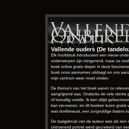
Vallend
Onbepe
gratis
Vallende ouders (De tandeloz
Elk hoofdstuk introduceert een nieuw onde
onderwerpen zijn intrigerend, maar ze voel
boek online gratis dieper in deze fasciner
boek onze aannames uitdaagt en ons aanze
mijn centrum weer moet vinden.
De thema’s van het boek waren zo relevant
aangrijpend was. Ondanks de vele sterke pu
of toevallig voelde. Ik ben altijd gefasci
kan vervoeren, en dit boeken lezen gratis
was doelbewust, een zorgvuldige balans t
De taalgebruik van de auteur was als een 
ontroerend portret werd gecreëerd van een