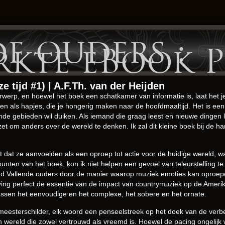
e ouders :
rkte eBook P
e tijd #1) | A.F.Th. van der Heijden
rwerp, en hoewel het boek een schatkamer van informatie is, laat het 
en als hapjes, die je hongerig maken naar de hoofdmaaltijd. Het is een
ende gebieden wil duiken. Als iemand die graag leest en nieuwe dingen 
t om anders over de wereld te denken. Ik zal dit kleine boek bij de 
 dat ze aanvoelden als een oproep tot actie voor de huidige wereld, wa
nten van het boek, kon ik niet helpen een gevoel van teleurstelling te 
neerd Vallende ouders door de manier waarop muziek emoties kan oproep
 ving perfect de essentie van de impact van countrymuziek op de Ameri
ussen het eenvoudige en het complexe, het sobere en het ornate.
meesterschilder, elk woord een penseelstreek op het doek van de verb
 wereld die zowel vertrouwd als vreemd is. Hoewel de pacing ongelijk 