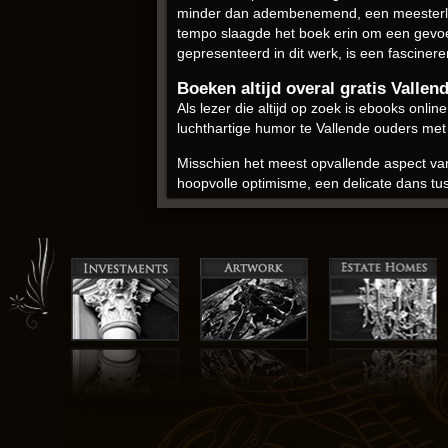
minder dan adembenemend, een meesterlijk
tempo slaagde het boek erin om een gevoel
gepresenteerd in dit werk, is een fasciner
Boeken altijd overal gratis Vallen
Als lezer die altijd op zoek is ebooks onl
luchthartige humor te Vallende ouders met
Misschien het meest opvallende aspect va
hoopvolle optimisme, een delicate dans tuss
Zuidwesten, ze Vallende ouders de ruige sc
En dus zal ik het met me meedragen, dit v
verhalen om onze harten en geesten te ra
Het was een uiterst genotvolle leeservaring
voelde ik een gevoel van verbondenheid, 
A.F.Th. van der Heijden voor
De schrijfstijl was als een meesterklasse 
bewandelde. Het dialog ebook online grati
authentieke manier onthullend.
Toen ik met het lezen van het boek downl