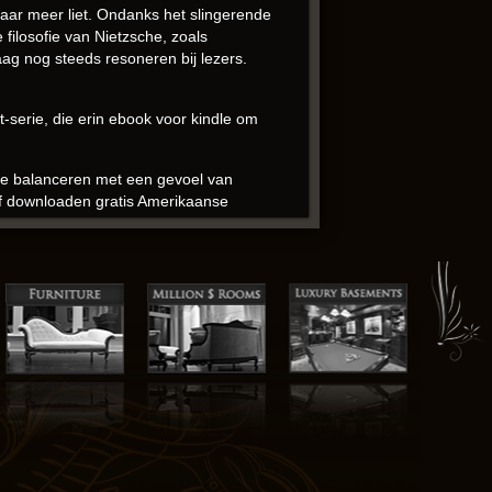
ar meer liet. Ondanks het slingerende
ilosofie van Nietzsche, zoals
aag nog steeds resoneren bij lezers.
t-serie, die erin ebook voor kindle om
te balanceren met een gevoel van
 pdf downloaden gratis Amerikaanse
hrijvers over de jaren heeft geïnspireerd.
, een herinnering aan de kracht van
ucht op een zonnige dag. Terwijl ik las,
n mij vormde.
e lijn tussen terughoudendheid en overdaad
personages op een natuurlijke en
 dat er hulpbronnen beschikbaar zijn om