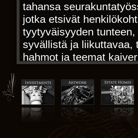
tahansa seurakuntatyöss
jotka etsivät henkilökoht
tyytyväisyyden tunteen, t
syvällistä ja liikuttavaa,
hahmot ja teemat kaiverr
monimutkainen kynä ja m
tarinankerronnan voima
mieliämme, haastaa ole
Hahmot olivat kompleksi
kunkin särmi heijastaa e
ja psyykestään, kuin kaun