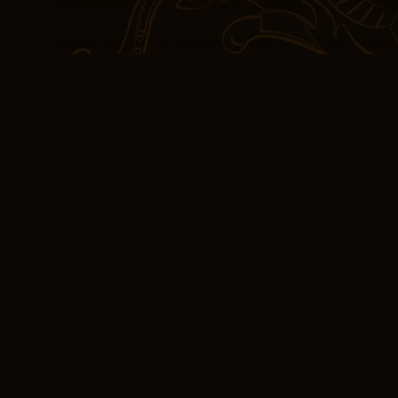
Rakkauden ja kirjat teem
toteutus tuntui joskus h
taikuudesta, missä kirjoi
harmoniassa. Kun perehd
päähenkilön matkaan, eh
ympäristössä, joka muis
Se on harvinainen lahja,
sivuuttava että syvästi ih
siinä mestari. Se oli kir
korostaa jokaista toista