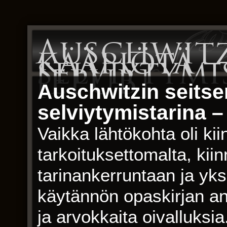
Auschwitz
kääpiötä –
selviytymi
[EPUB]
Auschwitzin seitse
selviytymistarina 
Vaikka lähtökohta oli kii
tarkoituksettomalta, ki
tarinankerruntaan ja yks
käytännön opaskirjan ant
ja arvokkaita oivalluksi