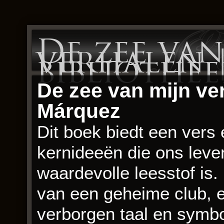
De zee va
verhalen 
bibliothe
De zee van mijn ver
Márquez
Dit boek biedt een vers e
kernideeën die ons leve
waardevolle leesstof is.
van een geheime club, e
verborgen taal en symbol