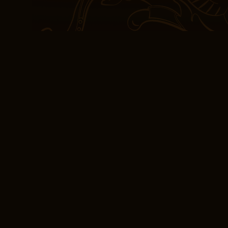
me ademloos en verlange
een vreemd, nieuw land
ontdekt bij elke stap. Vo
zijn vermogen om het pe
combineren, een gevoel
individuele ervaringen o
een volledig gerealiseer
uitgestrekte, fantastisc
inventiviteit.
Het verhaal is een goed