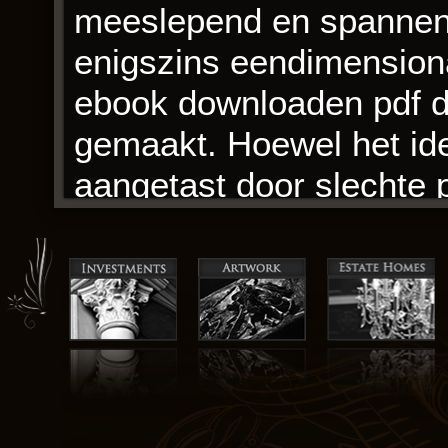
meeslepend en spannen
enigszins eendimension
ebook downloaden pdf di
gemaakt. Hoewel het ide
aangetast door slechte 
personages, waardoor he
potentieel niet waarmaa
Het voelde als een droo
veranderend landschap 
was in zijn intensiteit,
kleuren en emoties die 