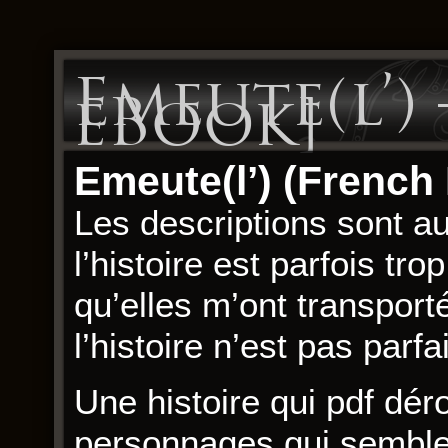
Emeute(l’) 
eBook]
Emeute(l’) (French 
Les descriptions sont au
l’histoire est parfois tr
qu’elles m’ont transpo
l’histoire n’est pas parfai
Une histoire qui pdf dé
personnages qui semblen