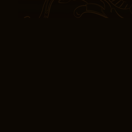
[E-Book PDF] Emeut
Les personnages sont ep
perdent dans un désert 
Le lire d’écriture est f
un peu trop stéréotypés
mystérieuse, mais la fin
Le style d’écriture est u
sembler prétentieux ou art
mes propres kindle et 
introspectif.