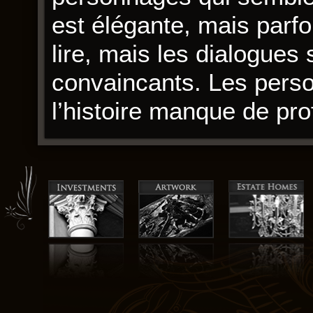
est élégante, mais parfoi
lire, mais les dialogues s
convaincants. Les pers
l’histoire manque de pro
L’auteur a une façon uni
apprécier son style. Les
contribuent à l’atmosphèr
originale, Emeute(l’) l’h
fait voyager dans le tem
pdf pas toujours été con