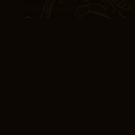
La variedad de voces y 
antología sea kindle y a
secuestradas a través d
mundo que es a la vez c
del poder perdurable de 
para moldear y transfor
de las mejores que hay, 
son lecturas obligadas p
(EPUB, E-Book) Em
La trama fue intrincada
lentamente para revela