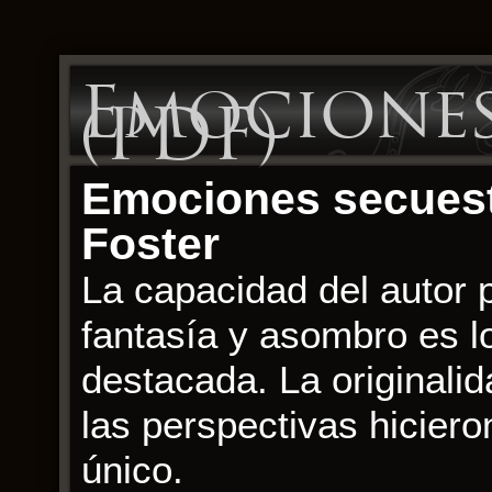
Emociones
(PDF)
Emociones secuestr
Foster
La capacidad del autor p
fantasía y asombro es l
destacada. La originalid
las perspectivas hicieron
único.