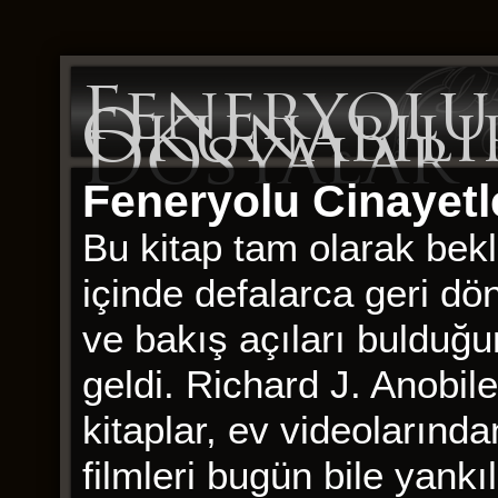
Feneryolu 
Okunabili
Dosyalar
Feneryolu Cinayet
Bu kitap tam olarak bek
içinde defalarca geri d
ve bakış açıları bulduğ
geldi. Richard J. Anobile
kitaplar, ev videolarınd
filmleri bugün bile yankı