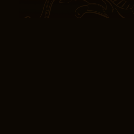
Hikaye bir labirentti, ko
bir labirenti, her adımd
bulmacaydı. Kitabın kar
zamanlı Feneryolu Cinay
teslimat biraz kaba hiss
erişilebilir, okuduktan 
ruhsal mesaj sunuyor.
Kitap Dünyası Beda
Ne kadar çok okudum, o 
yumağını çözüyorum gibi 
yeni bir perspektife, dü