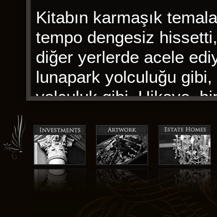
Kitabın karmaşık temalar
tempo dengesiz hissetti
diğer yerlerde acele ediy
lunapark yolculuğu gibi, 
yolculuk gibi. Hikaye, hip
beni çeken ve beni büyül
Eğer bir bakım vericiyse
gereken Feneryolu Cinayet
tavsiyelerle doludur ve b
araçtır.