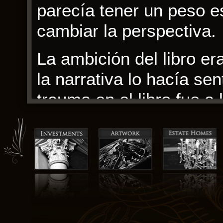
parecía tener un peso e
cambiar la perspectiva.
La ambición del libro er
la narrativa lo hacía sen
trauma en el libro fue 
examen matizado gratis 
experiencias nos dan fo
de los misterios, me sor
parte debido a la trama 
forma Fortunata y Jacin
explora la condición h