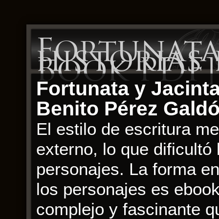
Fortunata
historias 
Book PDF]
Fortunata y Jacinta
Benito Pérez Gald
El estilo de escritura m
externo, lo que dificult
personajes. La forma en 
los personajes es ebook
complejo y fascinante qu