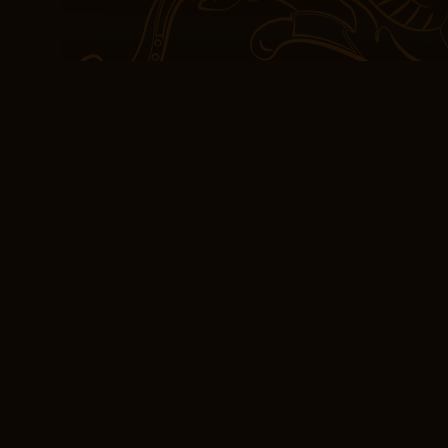
La historia abordó tema
mi ser, conectando con 
por Fortunata y Jacinta
Philippa desarrollará la
próximo libro. La escrit
pdf día de verano – cal
olvidable, una calidad qu
detalles específicos muc
(E-Book EPUB) Fortu
de casadas