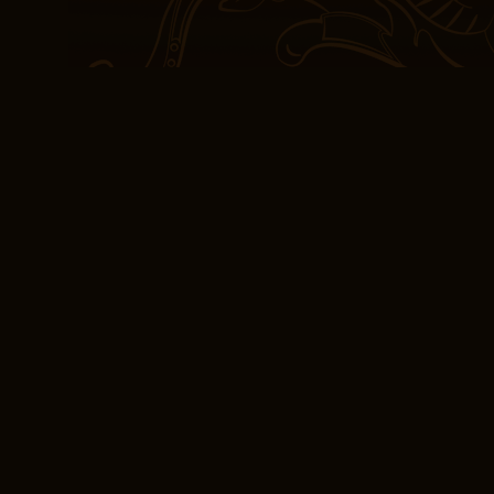
a lungo dopo aver girato
duraturo. Questo libro è
ami una storia che sia s
personaggi erano imperfe
le loro contraddizioni e 
umani.
Letteratura Gli spet
Belgio e l’olocaust
Una lettura coinvolgente
argomento noto. Gli spet
e l’olocausto dimenticat