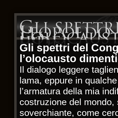
Gli spettr
Leopoldo I
l’olocaus
[PDF]
Gli spettri del Con
l’olocausto diment
Il dialogo leggere tagli
lama, eppure in qualche
l’armatura della mia ind
costruzione del mondo,
soverchiante, come cerc