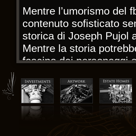
Mentre l’umorismo del fb
contenuto sofisticato sem
storica di Joseph Pujol 
Mentre la storia potrebbe
fascino dei personaggi e 
hanno conquistato, rende
L’intreccio di passato e
in modo magistrale, cre
madre-figlia. È il tipo G
Belgio e l’olocausto dim