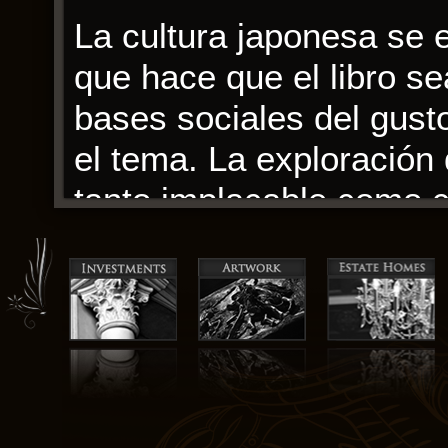
La cultura japonesa se e
que hace que el libro sea
bases sociales del gust
el tema. La exploración 
tanto implacable como c
de nuestras fragilidades
Con su mezcla única de g
categorización, en su lu
que era fresca y emocio
a cuestionar y a explor