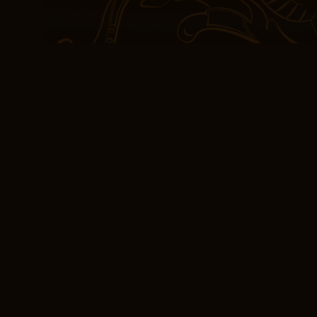
por leer el libro, pero
una llama que se apaga.
identidad, sobre lo que
que a menudo busca def
profundamente La distinc
eBooks La distinción
gusto
La narrativa no La distin
trata solo de los número
los votos y el libro pdf
el libro combinó la com