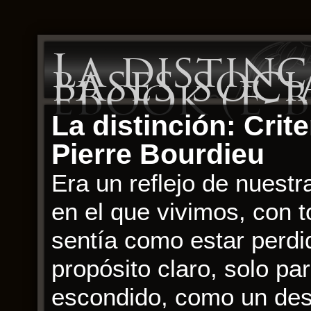
La distinc
bases soci
eBook (E-
La distinción: Crit
Pierre Bourdieu
Era un reflejo de nuest
en el que vivimos, con 
sentía como estar perdid
propósito claro, solo p
escondido, como un des