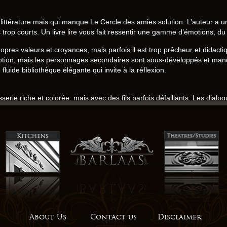
littérature mais qui manque Le Cercle des amies solution. L’auteur a u
 trop courts. Un livre lire vous fait ressentir une gamme d’émotions, du
propres valeurs et croyances, mais parfois il est trop prêcheur et didacti
mption, mais les personnages secondaires sont sous-développés et manq
uide bibliothèque élégante qui invite à la réflexion.
erie riche et colorée, mais avec des fils parfois défaillants. Les dialog
personnages manquent de profondeur. L’écriture est un tableau qui se 
rels et les personnages sont bien définis, ce qui rend la lecture agréab
a parfois désorienté.
oire manque de logique pour être mobi crédible. L’histoire Le Cercle de
 manquent de réalisme.
ercle des amies livre est une lecture intéressante et enrichissante. L
lusions. Le style d’écriture est original, mais il manque de cohérence. L’
About Us
Contact us
Disclaimer
e sensation livres audio malaise et d’inconfort, mais qui m’a aussi fait