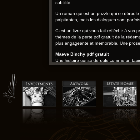
subtilité.
Un roman qui est un puzzle qui se déroule 
palpitantes, mais les dialogues sont parfois
C’est un livre qui vous fait réfléchir à vos 
thèmes de la perte pdf gratuit de la réde
plus engageante et mémorable. Une prose fl
Maeve Binchy pdf gratuit
Une histoire qui se déroule comme un tapiss
conversations de tous les jours, mais les 
de couleurs. Les dialogues gratuit pdf natu
dans un autre monde, mais qui vous laisser
lire a une grande imagination, mais l’hist
personnages principaux sont trop mobi et
Malgré quelques défauts, je pense que Le C
mais l’intrigue est aussi fragile que les il
une profondeur et une nuance français
Le Cercle des amies pdf
Un roman ebooks gratuits m’a laissé avec un