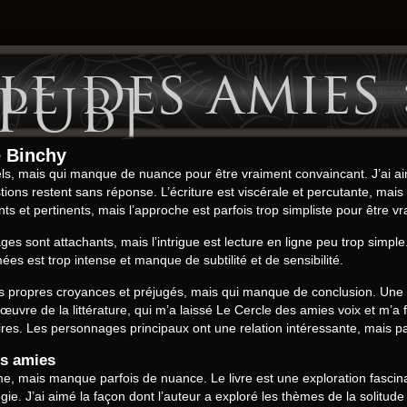
e des amies :
PUB]
e Binchy
, mais qui manque de nuance pour être vraiment convaincant. J’ai aimé
ons restent sans réponse. L’écriture est viscérale et percutante, mais
ts et pertinents, mais l’approche est parfois trop simpliste pour être vr
ges sont attachants, mais l’intrigue est lecture en ligne peu trop simpl
ées est trop intense et manque de subtilité et de sensibilité.
os propres croyances et préjugés, mais qui manque de conclusion. Une pr
uvre de la littérature, qui m’a laissé Le Cercle des amies voix et m’a fait
res. Les personnages principaux ont une relation intéressante, mais pas
es amies
même, mais manque parfois de nuance. Le livre est une exploration fasci
gie. J’ai aimé la façon dont l’auteur a exploré les thèmes de la solitu