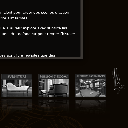
n talent pour créer des scènes d’action
 rire aux larmes.
que. L’auteur explore avec subtilité les
uent de profondeur pour rendre l’histoire
ues sont livre réalistes que des
dévoile lentement, mais qui manque parfois
le. Une télécharger qui vous transportera
s amies riche en rebondissements, mais les
’auteur a un talent pour créer des mondes,
auteur explore des thèmes universels gratuit
 réfléchir à mes propres kindle et