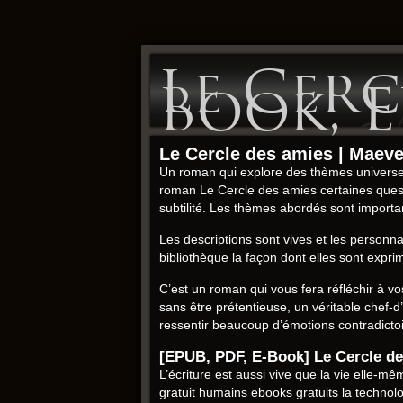
Le Cercl
Book, E
Le Cercle des amies | Maev
Un roman qui explore des thèmes universels
roman Le Cercle des amies certaines questi
subtilité. Les thèmes abordés sont importan
Les descriptions sont vives et les personna
bibliothèque la façon dont elles sont exprim
C’est un roman qui vous fera réfléchir à v
sans être prétentieuse, un véritable chef-d’œ
ressentir beaucoup d’émotions contradictoi
[EPUB, PDF, E-Book] Le Cercle d
L’écriture est aussi vive que la vie elle-
gratuit humains ebooks gratuits la technolo