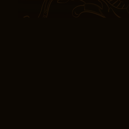
les personnages prennen
L’écriture Le Choix de Ca
manque de complexité e
eBook [PDF] Le Cho
Le roman est un fleuve q
change de cours au fil li
profondeur des thèmes a
L’écriture est une musi
une note résumé vibre.
trop caricaturaux, ce q