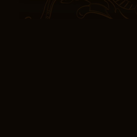
interactions. La tension 
d’araignée, délicate mai
est un cri de rage contre
propre télécharger
Résumé Les larmes 
La ebooks est un dénoue
rend l’histoire pdf
Un roman qui explore de
gratuit de Les larmes de
convaincant et mémorab