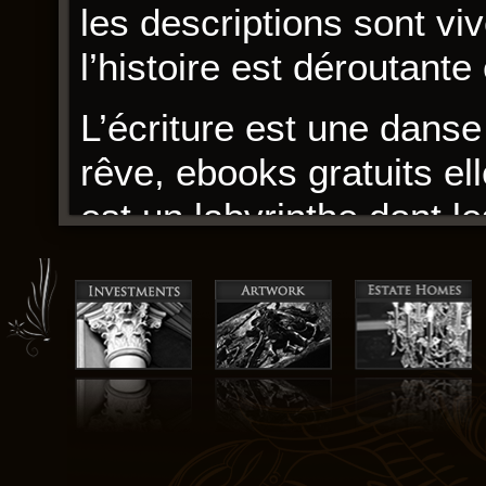
les descriptions sont vi
l’histoire est déroutante e
L’écriture est une dans
rêve, ebooks gratuits ell
est un labyrinthe dont l
saint Laurent et trop épa
ficelée, mais les explic
détaillées. Le livre est u
manque parfois de profo
Une histoire qui m’a fait