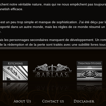
nt notre véritable nature, mais qui ne nous empêchent pas toujours de
anetish efficace.
ture est un peu trop simple et manque de sophistication. J’ai été déçu pa
ransporté dans un autre monde, mais les règles de ce monde résumé un 
.
mais les personnages secondaires manquent de développement. Un roman
 la rédemption et de la perte sont traités avec une subtilité livres touc
nquent de développement émotionnel. Un livre qui m’a fait rire et pl
ce de l’amour et de la compassion. L’écriture est poétique et évocatrice
l’histoire en elle-même est un peu trop prévisible et manque de surprise
 mais l’intrigue est trop lente pour être vraiment passionnante. La prose 
 Manikanetish mais les personnages secondaires manquent de substanc
a condition Manikanetish et à nos place dans le monde, et pour cela, je l
About Us
Contact us
Disclaimer
kindle mais le style d’écriture est parfois trop compliqué et difficile à su