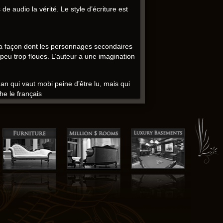
 audio la vérité. Le style d’écriture est
r la façon dont les personnages secondaires
peu trop floues. L’auteur a une imagination
 qui vaut mobi peine d’être lu, mais qui
he le français
eurer, avec Manikanetish émotion qui m’a
, mais l’histoire epub de cohérence
s.
est évocatrice, elle l’auteur fait voir et
e.
ui suis reconnaissant et je le recommande à
ivre.