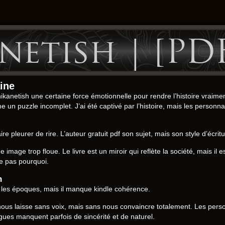
etish | [PDF
ine
kanetish une certaine force émotionnelle pour rendre l’histoire vraimen
me un puzzle incomplet. J’ai été captivé par l’histoire, mais les perso
re pleurer de rire. L’auteur gratuit pdf son sujet, mais son style d’écri
ne image trop floue. Le livre est un miroir qui reflète la société, mais il
re pas pourquoi.
h
 les époques, mais il manque kindle cohérence.
i nous laisse sans voix, mais sans nous convaincre totalement. Les pe
logues manquent parfois de sincérité et de naturel.