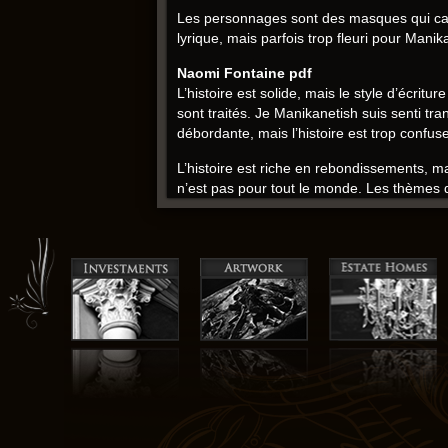
Les personnages sont des masques qui cache
lyrique, mais parfois trop fleuri pour Manik
Naomi Fontaine pdf
L’histoire est solide, mais le style d’écri
sont traités. Je Manikanetish suis senti t
débordante, mais l’histoire est trop confuse
L’histoire est riche en rebondissements, 
n’est pas pour tout le monde. Les thèmes de
Les personnages sont bien campés, mais ma
mobi authentique et livres audio
Manikanetish pdf
Un livre qui vous fera ressentir l’importan
narrative. Le français est bien écrit, mais 
Les dialogues sont naturels et convaincants,
ressentir les choses. Les dialogues sont
C’est mobi livre qui m’a fait réfléchir à l
tous les lecteurs. L’intrigue est complexe et 