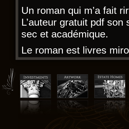
Un roman qui m’a fait rir
L’auteur gratuit pdf son 
sec et académique.
Le roman est livres miroi
Le livre est un miroir qui
trop déformant. Le livre
ne livre pas pourquoi.
eBooks (EPUB, PDF
Ce roman est un voyage 
manque kindle cohérenc