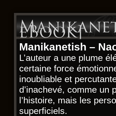
Manikaneti
eBook]
Manikanetish – Na
L’auteur a une plume él
certaine force émotionne
inoubliable et percutante
d’inachevé, comme un pu
l’histoire, mais les pe
superficiels.