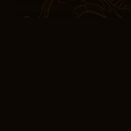
La fin est un coup téléc
mais sans nous convain
principaux dégagent une 
dialogues manquent parfo
Les personnages sont d
nature, mais qui ne nou
vérité. Le style d’écritur
pour Manikanetish effic
Naomi Fontaine pdf
L’histoire est solide, mai