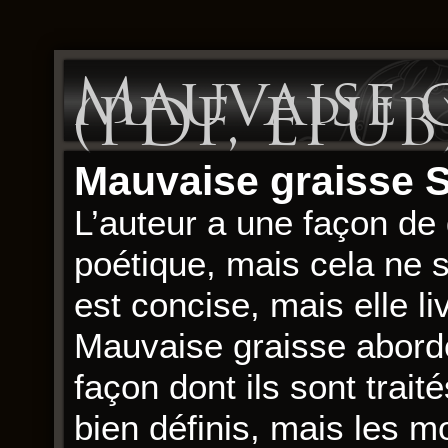
Mauvaise g
(PDF, EPUB
Mauvaise graisse 
L’auteur a une façon de
poétique, mais cela ne su
est concise, mais elle li
Mauvaise graisse abordé
façon dont ils sont trai
bien définis, mais les m