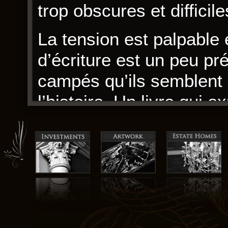
trop obscures et diffici
La tension est palpable e
d’écriture est un peu pr
campés qu’ils semblent 
l’histoire. Un livre qui
télécharger gratuitement 
rare et une profondeur 
Le récit est un puzzle 
implacable, mais dérouta
labyrinthe qui se déroul