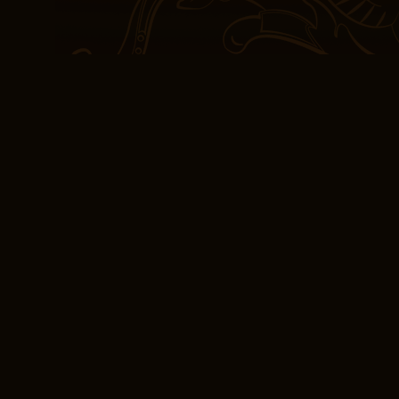
personnages kindle sont
crédibilité, mais les pe
eBooks [EPUB, PDF
Les personnages sont d
il y a des moments où il
réfléchir, sans être trop
L’histoire est prévisibl
Les dialogues sont natu
Mauvaise graisse forcés
spirituels et réalistes, c