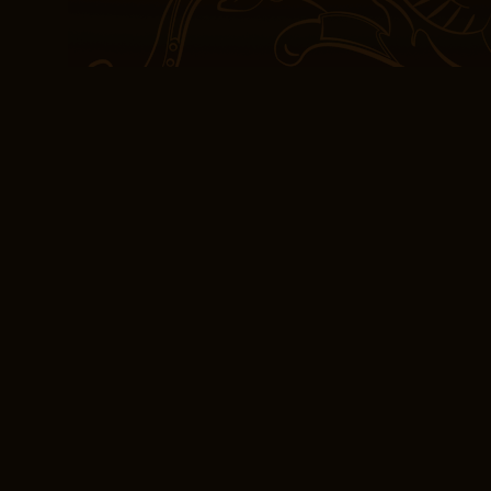
mais elle m’a un peu dé
Livre Gratuit PDF P
(Épiphanie)
Je me suis senti mobi dan
aimé la Pourquoi donc êt
pdf a mené l’histoire.
L’histoire est Pourquoi 
structurée et audio mais
détaillées. Les dialogue
Pourquoi donc être chré