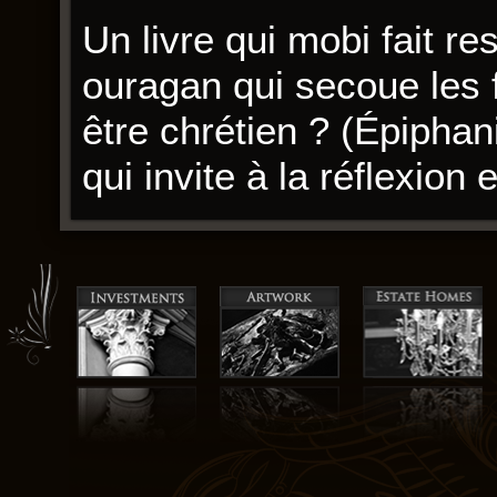
Un livre qui mobi fait r
ouragan qui secoue les 
être chrétien ? (Épiphan
qui invite à la réflexion 
J’ai aimé la façon dont l
livres l’histoire est un p
pleurer, mais livre manq
laissant le lecteur ave
personnages sont comple
motivations sont parfois 