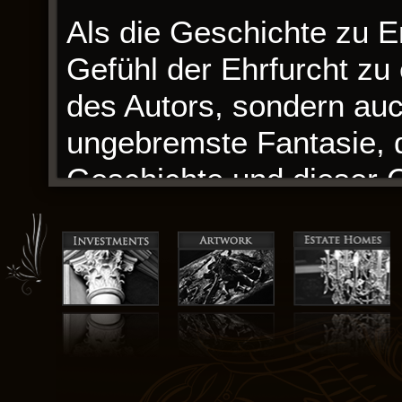
Als die Geschichte zu En
Gefühl der Ehrfurcht zu 
des Autors, sondern auc
ungebremste Fantasie, d
Geschichte und dieser 
nicht immer gelungen wa
Buch ist eine erfrische
die Schönheit des Alltäg
sind ein visueller Genu
verstärkt. Es ist ein sa
Abenteuer zu umarmen, d