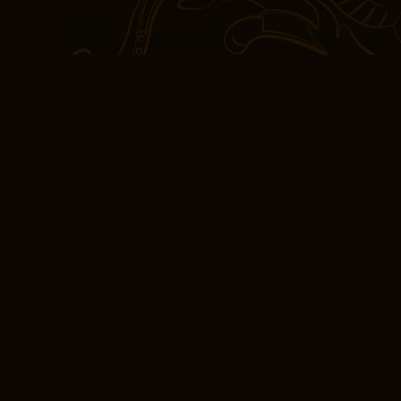
Es ist nicht oft, dass e
zu erleben, aber diese
Themen und Charaktere f
fremd an. Was ist es an
solche starken Verbind
wenn sie nicht menschli
Strongheart? Dieses Buc
Geschichte liebt, mit s
und Herz, es ist ein wa
nach mehr verlangend z