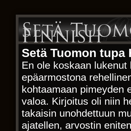
Setä Tuom
Finnish
Setä Tuomon tupa 
En ole koskaan lukenut k
epäarmostona rehellinen j
kohtaamaan pimeyden e-k
valoa. Kirjoitus oli niin 
takaisin unohdettuun mui
ajatellen, arvostin enite