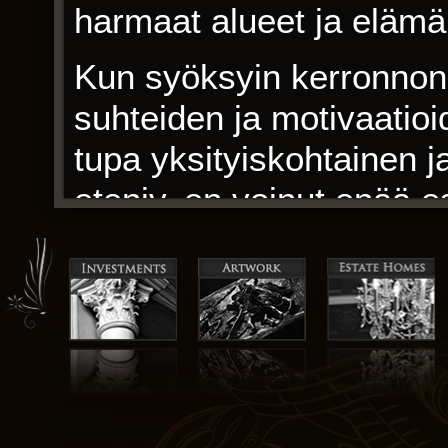
harmaat alueet ja elämä
Kun syöksyin kerronnon 
suhteiden ja motivaatio
tupa yksityiskohtainen j
eteniy, en voinut enää e
pettymyksestä, kasvavan
paljon monimutkaisempi,
luulin. Vaikka maailmanr
kertomuksen käänteet tu
puuttuivat todellisesta 
on lukuisia tarinoita, jo