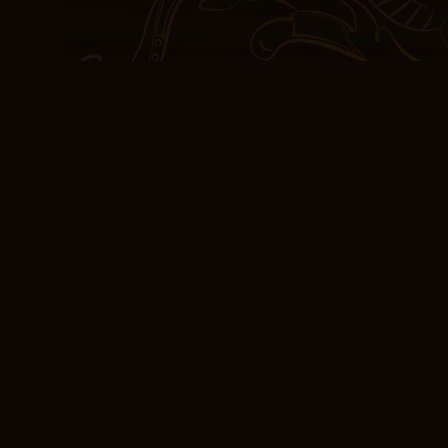
monimutkaisuutta, ja täm
miten kiinnostavaa tari
tutkimiseen.
Kun sulkun tämän kirjan,
tunteen kokeutukseksi i
rikkeytyvyyteen. Kirjoi
ja romanttista, joka ver
Maailmonrakennus oli tark
Setä Tuomon tupa sulki 
tuntuivat hieman yksimie