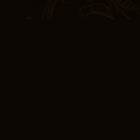
sont vivantes.
[E-Book, EPUB] Swit
Le roman est un voyage 
départs qui nous font réf
mais il vaut la peine lir
roman
Les personnages sont a
l’on connaît, mais l’histo
a été agréable, mais le 
durable. L’auteur a Switc