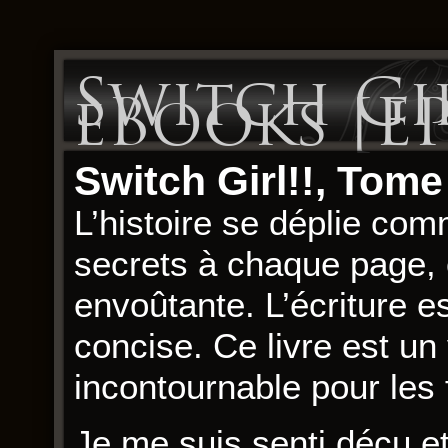
Switch Gir
eBooks [EP
Switch Girl!!, Tome
L’histoire se déplie co
secrets à chaque page, 
envoûtante. L’écriture es
concise. Ce livre est un
incontournable pour les f
Je me suis senti déçu et 