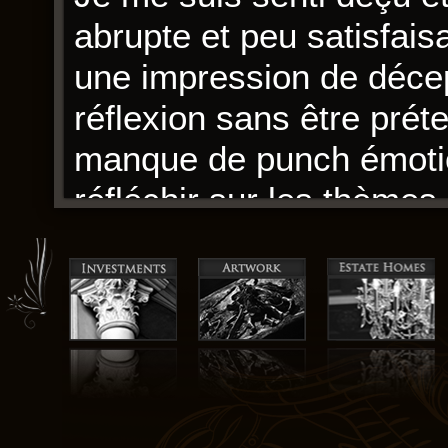
abrupte et peu satisfais
une impression de décept
réflexion sans être prét
manque de punch émotionn
réfléchir sur les thèmes
L’auteur est un chef d’o
complexe et émouvante
mais elle Switch Girl!!, 
un peu trop centré sur le
est un peu négligée, ce