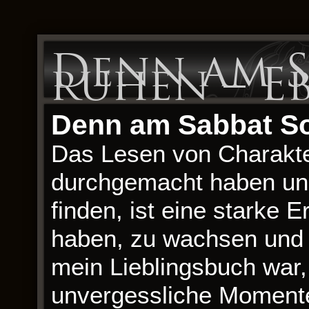
Denn am S
ruhen – E
Denn am Sabbat Sol
Das Lesen von Charakter
durchgemacht haben und
finden, ist eine starke 
haben, zu wachsen und 
mein Lieblingsbuch war, 
unvergessliche Momente,