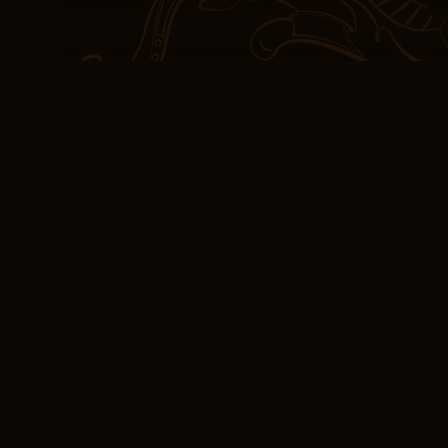
folgt Guinivere Jones, ei
Geheimnis verstrickt fin
ist eine wilde Fahrt von
In vielerlei Hinsicht füh
Spiegelbild unserer eige
Widersprüchen, und es w
sie so fesselnd machte
von Liebe und Verlust im
hervorriefen. Es war ei
Geschichten, die menschl