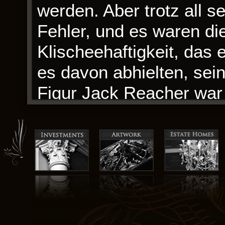
werden. Aber trotz all 
Fehler, und es waren die
Klischeehaftigkeit, das
es davon abhielten, sein
Figur Jack Reacher war 
Widersprüchen, ein Mann
sich keiner einfachen Ka
Als ich las, schienen di
Denn am Sabbat Sollst 
Nebel, der nachhallte, 
ich erlebt hatte, an das