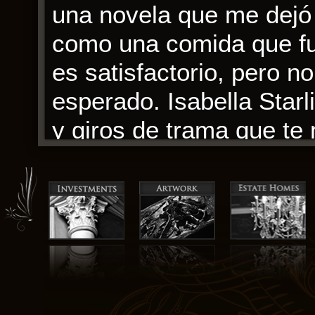
una novela que me dejó 
como una comida que fue 
es satisfactorio, pero 
esperado. Isabella Starl
y giros de trama que te 
ansioso por descubrir la
engaño.
La inconsistencia en el 
El anticristo – Cómo se f
tiene un don para crear
amigos para cuando lectu