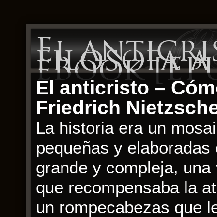
El anticri
filosofa a
eBook [EP
El anticristo – Cómo
Friedrich Nietzsch
La historia era un mosa
pequeñas y elaboradas 
grande y compleja, una v
que recompensaba la ate
un rompecabezas que len