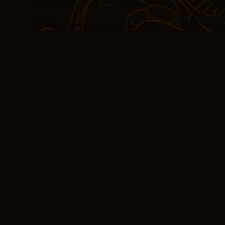
Es raro encontrar un lib
con tanta destreza, pero
autor no teme a la inn
formas de expresarse. E
leer, con su mezcla perf
descubrimiento, lo que l
los resumen de la fantasí
Gilmore, tiene un talent
narrativa convincente.
(EPUB) El anticrist