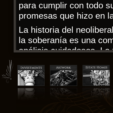
para cumplir con todo su
promesas que hizo en la
La historia del neoliber
la soberanía es una com
análisis cuidadosos. La 
desanimar a quienes bu
narrativa, cuidadosamen
innovación del autor en
Filosofía Política: una 
este libro fue la forma 
navegaron su relación t