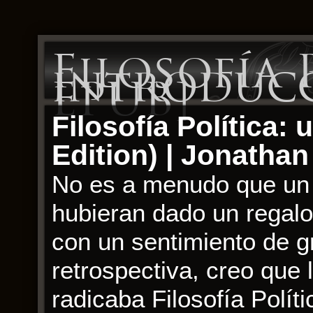
Filosofía 
introducc
EPUB]
Filosofía Política:
Edition) | Jonathan
No es a menudo que un 
hubieran dado un regalo
con un sentimiento de g
retrospectiva, creo que l
radicaba Filosofía Polít