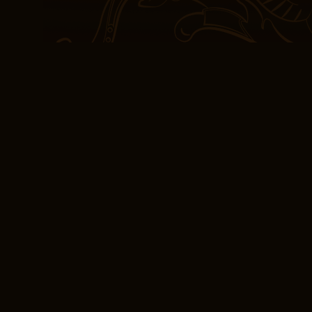
de Nairne y la naturale
dinámica que era a la ve
Las ilustraciones, si lib
agregarían otra capa de 
una calidad visceral y 
los personajes a menudo
narrativa es engañosam
complejos con gracia y p
descubrimiento que pue
realidad y hacernos ref