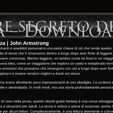
re segreto d
za – Downlo
ezza | John Armstrong
ascinanti e aneddoti personali è una parte chiave di ciò che rende quest
a di storie che ti rimarranno dentro a lungo dopo aver finito di leggere.
essere commossi. Mentre leggevo, mi sentivo come se fossi in un viaggi
 idea, come un viaggiatore che esplora un vasto e inesplorato territori
le emozioni che proviamo che rimangono con noi a lungo dopo aver fini
ispirarci a essere versioni migliori e-book noi stessi.
ama erano altrettanto poco impressionanti di uno sbadiglio. La scrittura 
e e stereotipata. In molti modi, era una storia profondamente persona
’ di caos nella prosa, questo ebook gratis fantasy è una corsa selvaggi
 e situazioni per adulti. La storia è veloce e piena di sorprese, anche Il
 per alcuni lettori. Complessivamente, è una lettura divertente e coinvo