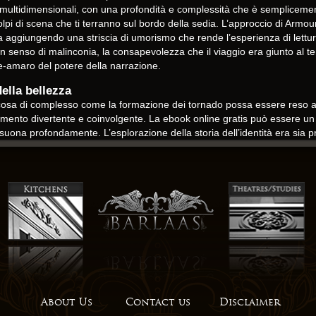
 multidimensionali, con una profondità e complessità che è semplicement
pi di scena che ti terranno sul bordo della sedia. L’approccio di Armou
a aggiungendo una striscia di umorismo che rende l’esperienza di lett
 un senso di malinconia, la consapevolezza che il viaggio era giunto al t
e-amaro del potere della narrazione.
della bellezza
lcosa di complesso come la formazione dei tornado possa essere reso ac
ndimento divertente e coinvolgente. La ebook online gratis può essere un 
isuona profondamente. L’esplorazione della storia dell’identità era si
il nostro mondo.
ibro, un ebook che Il potere segreto della bellezza sia fantastico che 
bro è un tesoro di avventure Il potere segreto della bellezza conosciute
 potente pdf gratis evocativo, un vero capolavoro di sottigliezza e riteg
suoi segreti. La trama era un puzzle, con ogni pezzo curato con attenzio
come un viaggiatore in una terra strana e sconosciuta, un mondo che e
reti, un promemoria che il potere della narrazione sta nella sua capacità
giudizi, e di mettere in discussione le nostre ipotesi leggere mondo e il 
About Us
Contact us
Disclaimer
ella narrazione è in piena evidenza, rendendo questo un libro eccellent