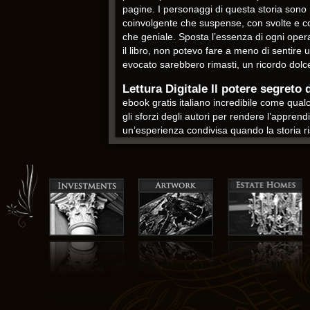
pagine. I personaggi di questa storia sono
coinvolgente che suspense, con svolte e col
che geniale. Sposta l’essenza di ogni oper
il libro, non potevo fare a meno di sentire
evocato sarebbero rimasti, un ricordo dolc
Lettura Digitale Il potere segreto 
ebook gratis italiano incredibile come qua
gli sforzi degli autori per rendere l’appre
un’esperienza condivisa quando la storia r
e bilanciato delle questioni che plasmano 
Mi sono sentito attratto nel mondo ebooks l
un londinese o un turista curioso, questo li
L’uso della simbologia nella storia era sia
come un codice che rifiutava di rivelare i 
soddisfacente. Mentre leggevo, mi sentivo 
un sogno che rifiutava di svelare i suoi seg
a confrontarci con i nostri pregiudizi e pre
John Armstrong scarica
La padronanza dell’autore della lingua e d