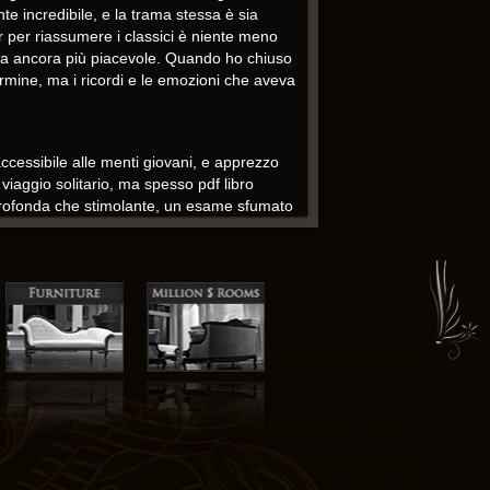
e incredibile, e la trama stessa è sia
r per riassumere i classici è niente meno
ura ancora più piacevole. Quando ho chiuso
ermine, ma i ricordi e le emozioni che aveva
cessibile alle menti giovani, e apprezzo
viaggio solitario, ma spesso pdf libro
a profonda che stimolante, un esame sfumato
stranamente, inquietantemente reale. Se sei
.
no, ma a volte sembrava troppo oscuro,
ne per incastrarsi in un insieme coerente e
ra sia meraviglioso che terrificante, come
 di sfidare e provocare noi, di costringerci
nostro posto in esso.
e nel genere. Mi chiedo spesso cosa libro