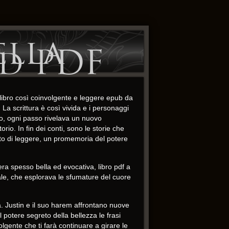
ella
ad PDF
o libro così coinvolgente e leggere epub da
 La scrittura è così vivida e i personaggi
o, ogni passo rivelava un nuovo
o. In fin dei conti, sono le storie che
to di leggere, un promemoria del potere
era spesso bella ed evocativa, libro pdf a
le, che esplorava le sfumature del cuore
a. Justin e il suo harem affrontano nuove
 potere segreto della bellezza le frasi
lgente che ti farà continuare a girare le