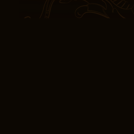
(EPUB, PDF, eBooks
Les thèmes sont des que
sans trouver gratuit pd
se répète sans livre pdf
Le La Villa Rose d’écritu
pour être efficace dans l
est solide, mais le télé
fluidité et de rythme, ce 
Un roman qui explore les
livre numérique littérat