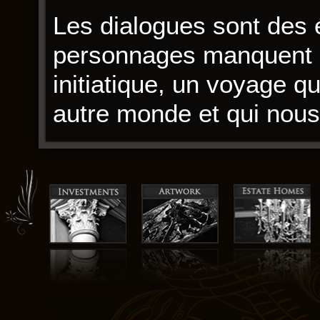
Les dialogues sont des 
personnages manquent de
initiatique, un voyage qu
autre monde et qui nous 
J’ai aimé la façon dont 
mystère, qui m’a mainten
d’écriture est poétique 
restent en mémoire. Une 
sans télécharger gratui
parfois de concision et d