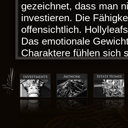
gezeichnet, dass man ni
investieren. Die Fähigkei
offensichtlich. Hollylea
Das emotionale Gewicht 
Charaktere fühlen sich 
eigenen werden. Ein m
Die Verwendung der Spr
Tierwesen & wo sie zu f
Mischung aus Poesie un
ausdrucksstark war. Die 
Subjekts springt kostenl