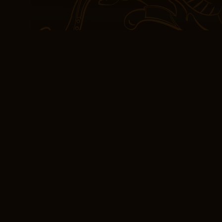
dessen Fähigkeiten auf 
Charakters übertroffen 
fesselnden Lektüre mach
anhält.
Es fühlte sich an, als w
Freund lesen, warm, ei
Erinnerungen und Insid
sind zeitlos, sie drehe
wo sie zu finden sind Be
Macht der Erzählkunst. 