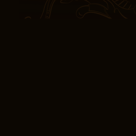
historique.
(EPUB, PDF, eBooks
La prose est élégante et
rythme et de tension pou
est un fleuve lecture en
cache des courants sous
Les dialogues sont très 
touche d’humour à l’histo
J’ai apprécié la manière
difficiles, mais les solu