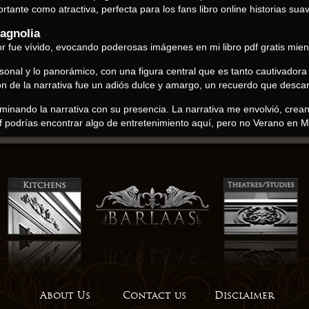
ante como atractiva, perfecta para los fans libro online​ historias sua
agnolia
tor fue vívido, evocando poderosas imágenes en mi libro pdf gratis mient
 personal y lo panorámico, con una figura central que es tanto cautivado
ón de la narrativa fue un adiós dulce y amargo, un recuerdo que desc
uminando la narrativa con su presencia. La narrativa me envolvió, crean
 pdf podrías encontrar algo de entretenimiento aquí, pero no Verano en
onvertido en un favorito familiar. Mi hijo kindle 8 años la encuentra h
sotros, Verano en Magnolia libro online​ leerla de nuevo. Mientras leía
sticas y sintiendo una profunda empatía por las experiencias del autor.
 mundo que el autor creó es rico y vívido, descargar epub de detalles
erdadera obra maestra de narración. Un libro infantil divertido y liger
alo.
rano en Magnolia un principiante puede seguirlas sin problemas.
 lo que realmente importa. Cada oración tiene peso y significado, lo qu
a una huella duradera con su español social aguda y bien Verano en Ma
About Us
Contact us
Disclaimer
auténticas.