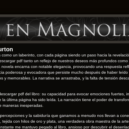
 en Magnoli
urton
s como un laberinto, con cada página siendo un paso hacia la revelació
escargar pdf tanto un reflejo de nuestros deseos más profundos como 
novela encarna con notable elegancia, provocando una respuesta refl
esencia poderosa y evocadora que persiste mucho después de haber leíd
y memorables. La narrativa se arrastraba, y la falta de tensión desca
scargar pdf del libro: su capacidad para evocar emociones fuertes, in
a última página ha sido leída. La narración tiene el poder de transfo
de maneras inesperadas.
las percepciones y la sabiduría que ganamos a menudo nos llevan a co
a, tejida con hilos de oro y plata, una verdadera obra maestra de la arte
nstante me mantuvo pegado al libro, ansioso por descubrir el desenlac