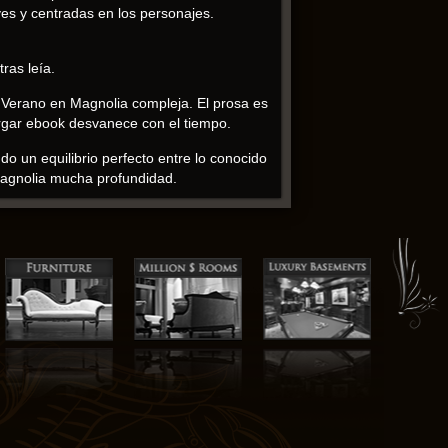
ves y centradas en los personajes.
ras leía.
ra Verano en Magnolia compleja. El prosa es
argar ebook desvanece con el tiempo.
do un equilibrio perfecto entre lo conocido
 Magnolia mucha profundidad.
ilarante, y mi hijo de 3 años ama el tema
 las páginas de este libro, me encontré
 La habilidad del autor para crear un
 intrincados y personajes matizados que
o con la visión humorística de un perro
e la convierte en una lectura poderosa. El
gnolia personajes estaban bien