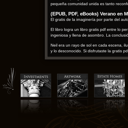
pequeña comunidad unida es tanto reconfort
(EPUB, PDF, eBooks) Verano en M
El gratis de la imaginería por parte del au
El libro logra un libro gratis pdf entre lo
ingeniosa y llena de asombro. La conclusi
Neil era un rayo de sol en cada escena, il
y lo desconocido. Si disfrutaste la gratis
Jaci Burton libro pdf
Una historia cómica encantadora que se ha c
de Santa Claus. Es un triunfo para todos no
riendo en voz alta con las historias humorí
mundo único y creíble es impresionante. El
me atrajeron y se negaron a soltarme, una v
sobre la vida. Las ilustraciones son un reg
libro pdf recetas son tan sencillas que Ve
La escritura es un recordatorio hermoso de
libro, a pesar de sus imperfecciones, dej
desarrollados y sus relaciones se sentían 