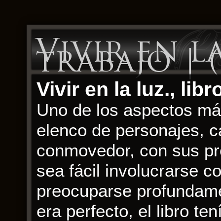
Vivir en la
trabajo | 
Vivir en la luz., li
Uno de los aspectos má
elenco de personajes, c
conmovedor, con sus pro
sea fácil involucrarse c
preocuparse profundame
era perfecto, el libro ten