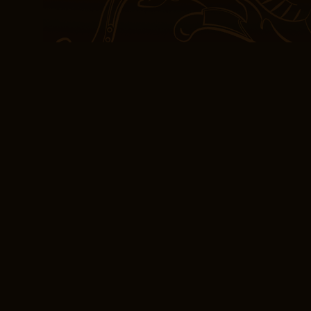
introspección, entre mo
reflexión tranquila.
La conexión emocional c
más gratificantes de la 
hizo cuestionar mis grat
puede lograr. Una de la
es la forma en que equil
narración que es tanto
resonante. En medio de 
abrumadora, fueron los