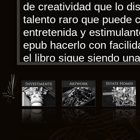
de creatividad que lo d
talento raro que puede c
entretenida y estimulan
epub hacerlo con facili
el libro sigue siendo una
tiempos y las luchas q
Una interpretación refre
duda deleitará tanto a 
La prosa es resumen río
lector en un viaje de de
estaba bien equilibrado, 